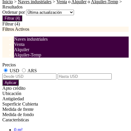
Inicio
>
Naves industriales
>
Venta
o
Alquiler
o
Alquiler-Temp
>
Resultados
Ordenar por
Filtrar
(4)
Filtrar
(4)
Filtros Activos
Naves industriales
Venta
Alquiler
Alquiler-Temp
Precios
USD
ARS
Aplicar
Apto crédito
Ubicación
Antigüedad
Superficie Cubierta
Medida de frente
Medida de fondo
Características
0 m²