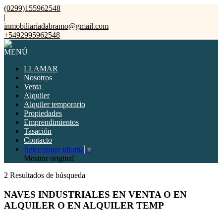
(0299)155962548
|
inmobiliariadabramo@gmail.com
+5492995962548
MENÚ
LLAMAR
Nosotros
Venta
Alquiler
Alquiler temporario
Propiedades
Emprendimientos
Tasación
Contacto
Seleccionar idioma
▼
Mostrar original
2 Resultados de búsqueda
NAVES INDUSTRIALES EN VENTA O EN
ALQUILER O EN ALQUILER TEMP