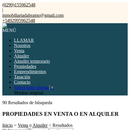
(0299)155962548
|
inmobiliariadabramo@gmail.com
+5492995962548
MENÚ
LLAMAR
Nosotros
Venta
Alquiler
Alquiler temporario
Propiedades
Emprendimientos
Tasación
Contacto
Seleccionar idioma
▼
Mostrar original
90 Resultados de búsqueda
PROPIEDADES EN VENTA O EN ALQUILER
Inicio
>
Venta
o
Alquiler
> Resultados