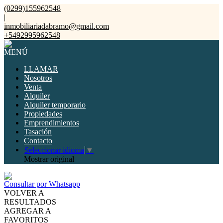
(0299)155962548
|
inmobiliariadabramo@gmail.com
+5492995962548
MENÚ
LLAMAR
Nosotros
Venta
Alquiler
Alquiler temporario
Propiedades
Emprendimientos
Tasación
Contacto
Seleccionar idioma
▼
Mostrar original
Consultar por Whatsapp
VOLVER A
RESULTADOS
AGREGAR A
FAVORITOS