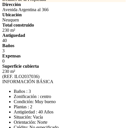
Dirección
Avenida Argentina al 366
Ubicación
Neuquen
Total construido
230 m²
Antiguedad
40
Baños
3
Expensas
0
Superficie cubierta
230 m²
(REF. ILO2037036)
INFORMACIÓN BÁSICA
Baños : 3
Zonificación : centro
Condición: Muy bueno
Plantas : 2
Antigüedad : 40 Años
Situación: Vacía
Orientación: Norte
Crédito: No especificado