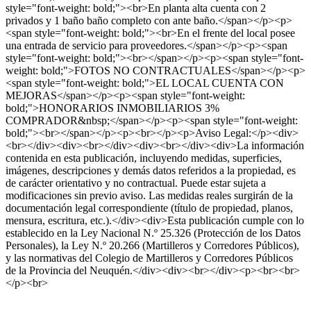
style="font-weight: bold;"><br>En planta alta cuenta con 2
privados y 1 baño baño completo con ante baño.</span></p><p>
<span style="font-weight: bold;"><br>En el frente del local posee
una entrada de servicio para proveedores.</span></p><p><span
style="font-weight: bold;"><br></span></p><p><span style="font-
weight: bold;">FOTOS NO CONTRACTUALES</span></p><p>
<span style="font-weight: bold;">EL LOCAL CUENTA CON
MEJORAS</span></p><p><span style="font-weight:
bold;">HONORARIOS INMOBILIARIOS 3%
COMPRADOR&nbsp;</span></p><p><span style="font-weight:
bold;"><br></span></p><p><br></p><p>Aviso Legal:</p><div>
<br></div><div><br></div><div><br></div><div>La información
contenida en esta publicación, incluyendo medidas, superficies,
imágenes, descripciones y demás datos referidos a la propiedad, es
de carácter orientativo y no contractual. Puede estar sujeta a
modificaciones sin previo aviso. Las medidas reales surgirán de la
documentación legal correspondiente (título de propiedad, planos,
mensura, escritura, etc.).</div><div>Esta publicación cumple con lo
establecido en la Ley Nacional N.º 25.326 (Protección de los Datos
Personales), la Ley N.º 20.266 (Martilleros y Corredores Públicos),
y las normativas del Colegio de Martilleros y Corredores Públicos
de la Provincia del Neuquén.</div><div><br></div><p><br><br>
</p><br>