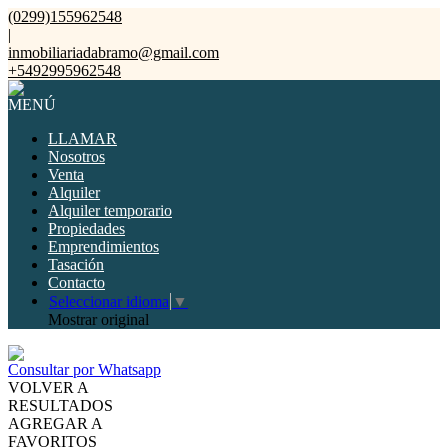
(0299)155962548
|
inmobiliariadabramo@gmail.com
+5492995962548
MENÚ
LLAMAR
Nosotros
Venta
Alquiler
Alquiler temporario
Propiedades
Emprendimientos
Tasación
Contacto
Seleccionar idioma
▼
Mostrar original
Consultar por Whatsapp
VOLVER A
RESULTADOS
AGREGAR A
FAVORITOS