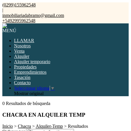
(0299)155962548
|
inmobiliariadabramo@gmail.com
+5492995962548
MENÚ
LLAMAR
Nosotros
Venta
Alquiler
Alquiler temporario
Propiedades
Emprendimientos
Tasación
Contacto
Seleccionar idioma
▼
Mostrar original
0 Resultados de búsqueda
CHACRA EN ALQUILER TEMP
Inicio
>
Chacra
>
Alquiler-Temp
> Resultados