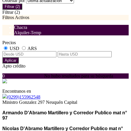
Ordenar por
Filtrar
(2)
Filtrar
(2)
Filtros Activos
Chacra
Alquiler-Temp
Precios
USD
ARS
Aplicar
Apto crédito
0
No hubo resultados para su búsqueda
Encontranos en
(0299)155962548
Ministro Gonzalez 297 Neuquén Capital
Armando D'Abramo Martillero y Corredor Publico mat n°
97
Nicolas D'Abramo Martillero y Corredor Publico mat n°